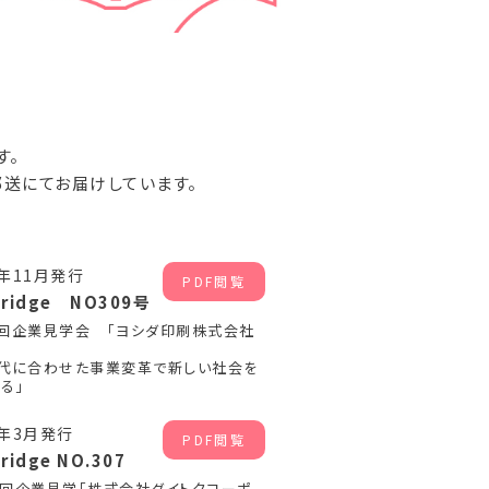
す。
郵送にてお届けしています。
5年11月発行
PDF閲覧
Bridge NO309号
3回企業見学会 「ヨシダ印刷株式会社
時代に合わせた事業変革で新しい社会を
る」
5年3月発行
PDF閲覧
ridge NO.307
１回企業見学「株式会社ダイトクコーポ