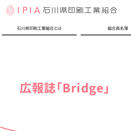
石川県印刷工業組合とは
組合員名簿
組合の意義
組合への加入
理事⾧挨拶
理事会構成
事業活動
アクセス
沿革
（コンセプト）
広報誌「Bridge」