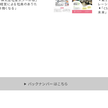
康経営による社員のありた
レーシ
は強くなる」
「C
未来」
バックナンバーはこちら