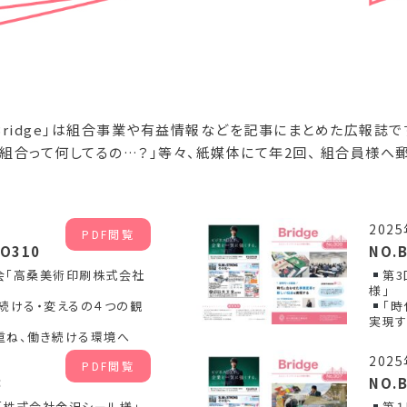
Bridge」は組合事業や有益情報などを記事にまとめた広報誌で
「組合って何してるの…？」等々、紙媒体にて年2回、 組合員様へ
202
PDF閲覧
NO310
NO.
会「高桑美術印刷株式会社
第
様」
・続ける・変えるの４つの観
「
実現す
重ね、働き続ける環境へ
202
PDF閲覧
8
NO.B
「株式会社金沢シール様」
第