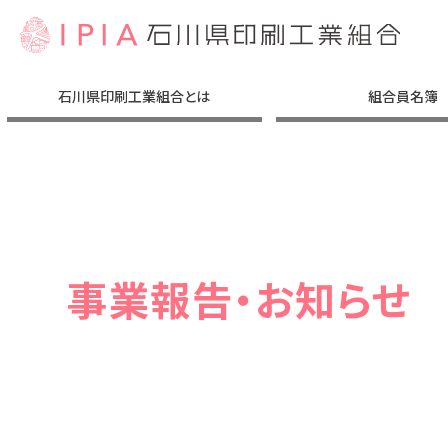
石川県印刷工業組合とは
組合員名簿
組合の意義
組合への加入
理事⾧挨拶
理事会構成
事業活動
アクセス
沿革
（コンセプト）
事業報告・お知らせ